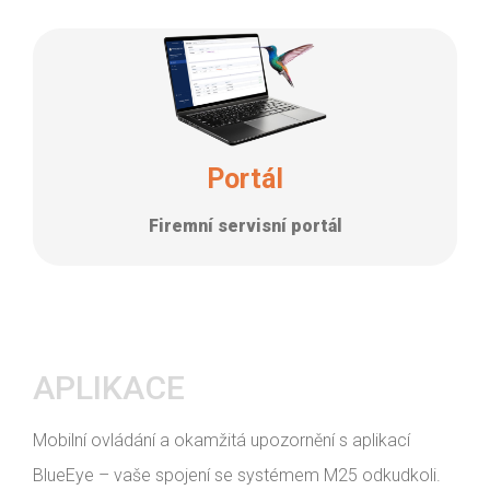
Portál
Firemní servisní portál
APLIKACE
Mobilní ovládání a okamžitá upozornění s aplikací
BlueEye – vaše spojení se systémem M25 odkudkoli.