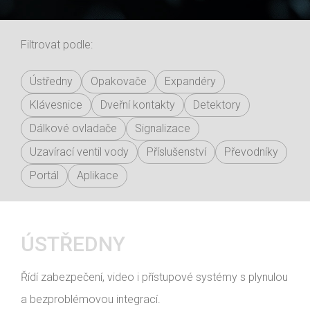
Filtrovat podle:
Ústředny
Opakovače
Expandéry
Klávesnice
Dveřní kontakty
Detektory
Dálkové ovladače
Signalizace
Uzavírací ventil vody
Příslušenství
Převodníky
Portál
Aplikace
ÚSTŘEDNY
Řídí zabezpečení, video i přístupové systémy s plynulou
a bezproblémovou integrací.