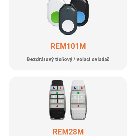
REM101M
Bezdrátový tísňový / volací ovladač
REM28M